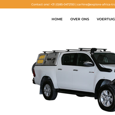
Contact ons!
+31 (0)85-0472150 |
carhire@explore-africa-tr
HOME
OVER ONS
VOERTUI