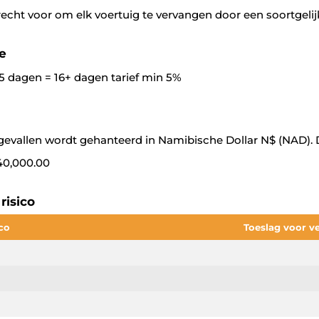
recht voor om elk voertuig te vervangen door een soortgelij
e
5 dagen = 16+ dagen tarief min 5%
ongevallen wordt gehanteerd in Namibische Dollar N$ (NAD).
 40,000.00
risico
ico
Toeslag voor ve