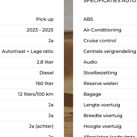
SPECIFICATIES AUTO
Pick up
ABS
2023 - 2025
Air Conditioning
Ja
Cruise control
Automaat + Lage ratio
Centrale vergrendeling
2.8 liter
Audio
Diesel
Stoelbezetting
160 liter
Reserve wielen
12 liters/100 km
Bagage
Ja
Lengte voertuig
Ja
Breedte voertuig
Ja (achter)
Hoogte voertuig
Ja
Afgesloten laadruimte