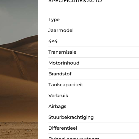
SPECIFICATIES AUTO
Type
Jaarmodel
4×4
Transmissie
Motorinhoud
Brandstof
Tankcapaciteit
Verbruik
Airbags
Stuurbekrachtiging
Differentieel
Dubbel accu systeem