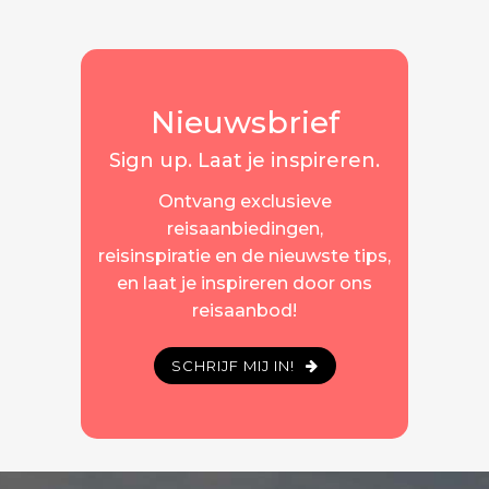
Nieuwsbrief
Sign up. Laat je inspireren.
Ontvang exclusieve
reisaanbiedingen,
reisinspiratie en de nieuwste tips,
en laat je inspireren door ons
reisaanbod!
SCHRIJF MIJ IN!