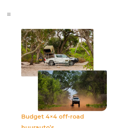
Budget 4×4 off-road
huurauto’s