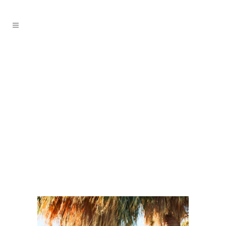
Autoverzekering huurauto
Namibië
Kies de juiste
autoverzekering voor je
gehuurde 4WD