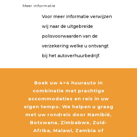
Meer informatie
Voor meer informatie verwijzen
wij naar de uitgebreide
polisvoorwaarden van de
verzekering welke u ontvangt
bij het autoverhuurbedrijf.
Boek uw 4×4 huurauto in
combinatie met prachtige
accommodaties en reis in uw
eigen tempo. We helpen u graag
met uw rondreis door Namibië,
Botswana, Zimbabwe, Zuid-
Afrika, Malawi, Zambia of