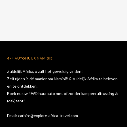
4×4 AUTOHUUR NAMIBIË
Zuidelijk Afrika, u zult het geweldig vinden!
Zelf rijden is dé manier om Namibië & zuidelijk Afrika te beleven
en te ontdekken.
Boek nu uw 4WD huurauto met of zonder kampeeruitrusting &
(dak)tent!
Email:
carhire@explore-africa-travel.com