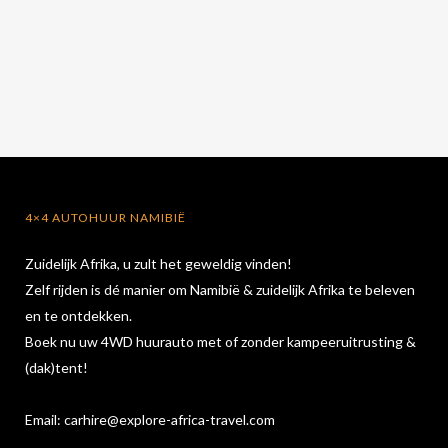
4×4 AUTOHUUR NAMIBIË
Zuidelijk Afrika, u zult het geweldig vinden!
Zelf rijden is dé manier om Namibië & zuidelijk Afrika te beleven
en te ontdekken.
Boek nu uw 4WD huurauto met of zonder kampeeruitrusting &
(dak)tent!
Email:
carhire@explore-africa-travel.com