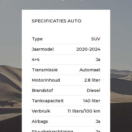
SPECIFICATIES AUTO
Type
SUV
Jaarmodel
2020-2024
4×4
Ja
Transmissie
Automaat
Motorinhoud
2.8 liter
Brandstof
Diesel
Tankcapaciteit
140 liter
Verbruik
11 liters/100 km
Airbags
Ja
Stuurbekrachtiging
Ja