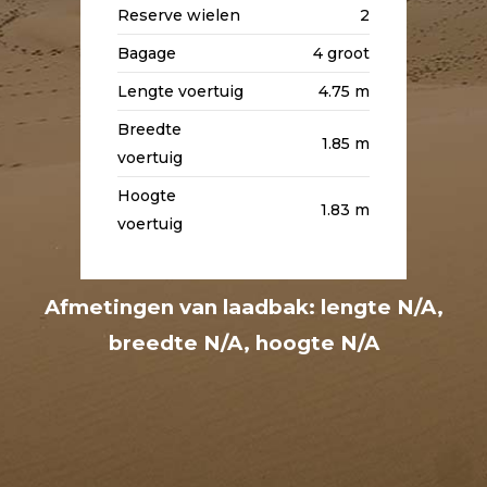
Reserve wielen
2
Bagage
4 groot
Lengte voertuig
4.75 m
Breedte
1.85 m
voertuig
Hoogte
1.83 m
voertuig
Afmetingen van laadbak: lengte N/A,
breedte N/A, hoogte N/A