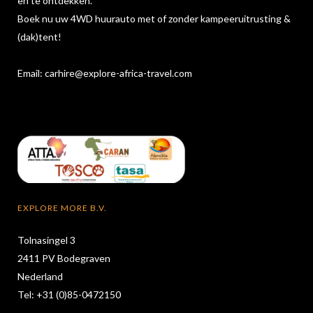
en te ontdekken.
Boek nu uw 4WD huurauto met of zonder kampeeruitrusting &
(dak)tent!
Email:
carhire@explore-africa-travel.com
EXPLORE MORE B.V.
Tolnasingel 3
2411 PV Bodegraven
Nederland
Tel: +31 (0)85-0472150