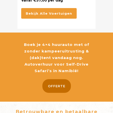
Vanaf €57,00 per dag
Bekijk Alle Voertuigen
Boek je 4×4 huurauto met of
zonder kampeeruitrusting &
(dak)tent vandaag nog.
Autoverhuur voor Self-Drive
Safari’s in Namibië!
OFFERTE
Betrouwbare en betaalbare