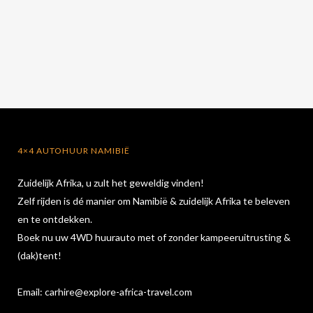
4×4 AUTOHUUR NAMIBIË
Zuidelijk Afrika, u zult het geweldig vinden!
Zelf rijden is dé manier om Namibië & zuidelijk Afrika te beleven
en te ontdekken.
Boek nu uw 4WD huurauto met of zonder kampeeruitrusting &
(dak)tent!
Email:
carhire@explore-africa-travel.com