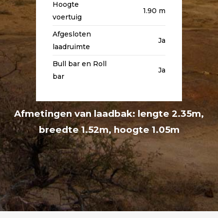
Hoogte
1.90 m
voertuig
Afgesloten
Ja
laadruimte
Bull bar en Roll
Ja
bar
Afmetingen van laadbak: lengte 2.35m,
breedte 1.52m, hoogte 1.05m