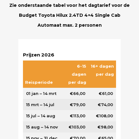
Zie onderstaande tabel voor het dagtarief voor de
Budget Toyota Hilux 2.4TD 4×4 Single Cab
Automaat max. 2 personen
Prijzen 2026
6-15
16+ dagen
dagen
per dag
Reisperiode
per dag
01 jan – 14 mrt
€66,00
€61,00
15 mrt – 14 jul
€79,00
€74,00
15 jul – 14 aug
€113,00
€108,00
15 aug – 14 nov
€103,00
€98,00
15 nov – 31 dec
€70,00
€65,00