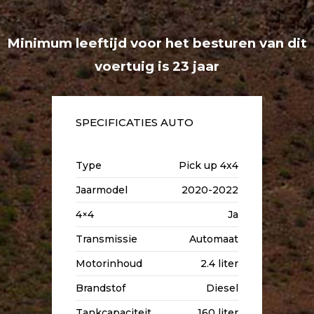
Minimum leeftijd voor het besturen van dit
voertuig is 23 jaar
SPECIFICATIES AUTO
Type
Pick up 4x4
Jaarmodel
2020-2022
4×4
Ja
Transmissie
Automaat
Motorinhoud
2.4 liter
Brandstof
Diesel
Tankcapaciteit
160 liter