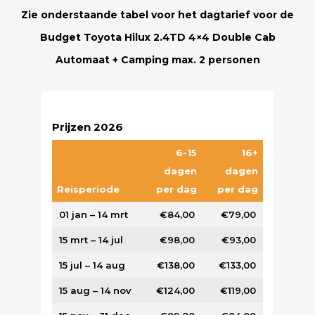
Zie onderstaande tabel voor het dagtarief voor de
Budget Toyota Hilux 2.4TD 4×4 Double Cab
Automaat + Camping max. 2 personen
Prijzen 2026
6-15
16+
dagen
dagen
Reisperiode
per dag
per dag
01 jan – 14 mrt
€84,00
€79,00
15 mrt – 14 jul
€98,00
€93,00
15 jul – 14 aug
€138,00
€133,00
15 aug – 14 nov
€124,00
€119,00