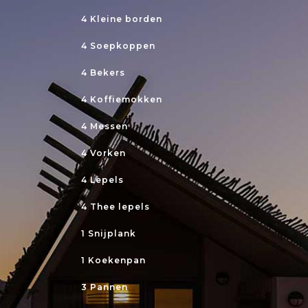
4 Kleine borden
4 Soepkoppen
4 Bekers
4 Koffiemokken
4 Messen
4 Vorken
4 Lepels
4 Thee lepels
1 Snijplank
1 Koekenpan
3 Pannen