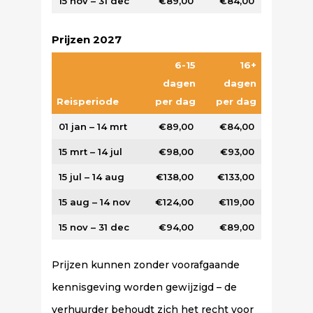
15 nov – 31 dec
€89,00
€84,00
Prijzen 2027
6-15
16+
dagen
dagen
Reisperiode
per dag
per dag
01 jan – 14 mrt
€89,00
€84,00
15 mrt – 14 jul
€98,00
€93,00
15 jul – 14 aug
€138,00
€133,00
15 aug – 14 nov
€124,00
€119,00
15 nov – 31 dec
€94,00
€89,00
Prijzen kunnen zonder voorafgaande
kennisgeving worden gewijzigd – de
verhuurder behoudt zich het recht voor