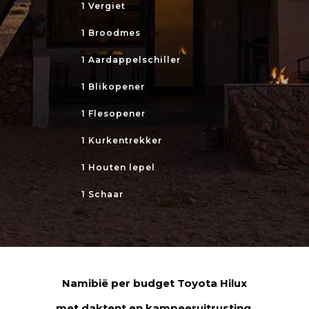
1 Vergiet
1 Broodmes
1 Aardappelschiller
1 Blikopener
1 Flesopener
1 Kurkentrekker
1 Houten lepel
1 Schaar
Namibië per budget Toyota Hilux
met daktent en kampeeruitrusting.