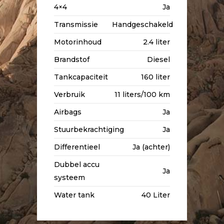
4×4
Ja
Transmissie
Handgeschakeld
Motorinhoud
2.4 liter
Brandstof
Diesel
Tankcapaciteit
160 liter
Verbruik
11 liters/100 km
Airbags
Ja
Stuurbekrachtiging
Ja
Differentieel
Ja (achter)
Dubbel accu
Ja
systeem
Water tank
40 Liter