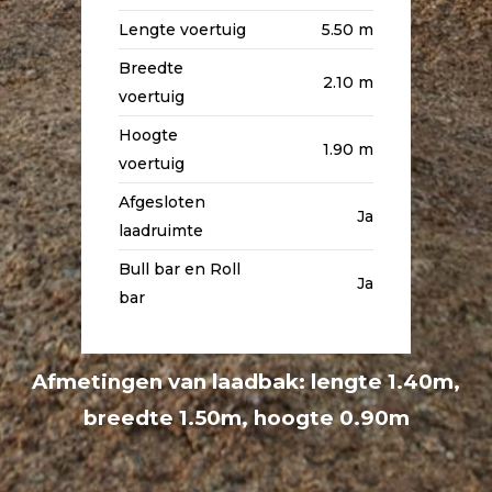
Lengte voertuig
5.50 m
Breedte
2.10 m
voertuig
Hoogte
1.90 m
voertuig
Afgesloten
Ja
laadruimte
Bull bar en Roll
Ja
bar
Afmetingen van laadbak: lengte 1.40m,
breedte 1.50m, hoogte 0.90m